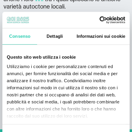
varietà autoctone locali.
Il paese di Črniče si trova nel cuore della Valle
del Vipava e a pochi chilometri dallo svincolo
per l’autostrada. Per questo motivo l’Agriturismo
Consenso
Dettagli
Informazioni sui cookie
Arkade è un ottimo punto di partenza per
esplorare la Valle del Vipava e fare sport in
natura.
Questo sito web utilizza i cookie
Utilizziamo i cookie per personalizzare contenuti ed
Da non perdere:
annunci, per fornire funzionalità dei social media e per
sono ammessi animali domestici si possono
analizzare il nostro traffico. Condividiamo inoltre
acquistare salumi e vino della casa
informazioni sul modo in cui utilizza il nostro sito con i
nostri partner che si occupano di analisi dei dati web,
pubblicità e social media, i quali potrebbero combinarle
con altre informazioni che ha fornito loro o che hanno
raccolto dal suo utilizzo dei loro servizi.
Selezione