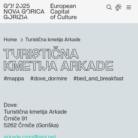
Home
Turistična kmetija Arkade
Turistična
kmetija Arkade
#mappa
#dove_dormire
#bed_and_breakfast
Dove:
Turistična kmetija Arkade
Črniče 91
5262 Črniče (Goriška)
arkade.cigoj@siol.net