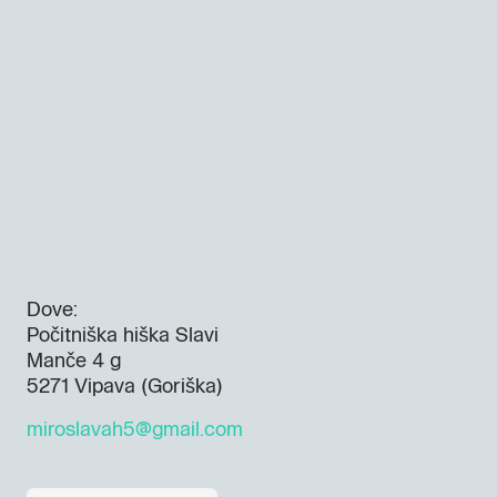
Dove:
Počitniška hiška Slavi
Manče 4 g
5271 Vipava (Goriška)
miroslavah5@gmail.com