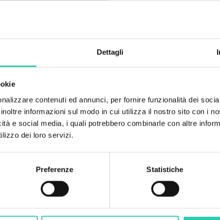
condizionata. La casett
vigneti, in un luogo i
momenti di totale relax
Dettagli
Da non perdere:
la struttura accoglie 
ookie
altre località nelle vic
nalizzare contenuti ed annunci, per fornire funzionalità dei socia
inoltre informazioni sul modo in cui utilizza il nostro sito con i 
icità e social media, i quali potrebbero combinarle con altre inform
lizzo dei loro servizi.
Preferenze
Statistiche