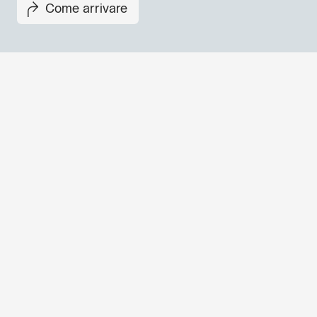
Come arrivare
Non perderti i prossimi eventi
Iscriviti alla newsletter di GO
per scoprire tutte le nostre ini