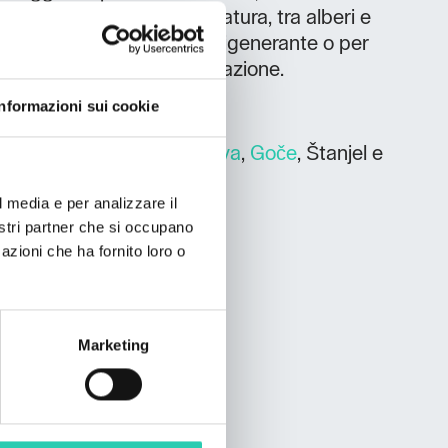
a si trova in mezzo alla natura, tra alberi e
deale per una passeggiata rigenerante o per
 sul prato accanto all’abitazione.
Informazioni sui cookie
animali da compagnia
Vipava
,
Goče
, Štanjel e
inanze
l media e per analizzare il
nostri partner che si occupano
azioni che ha fornito loro o
Marketing