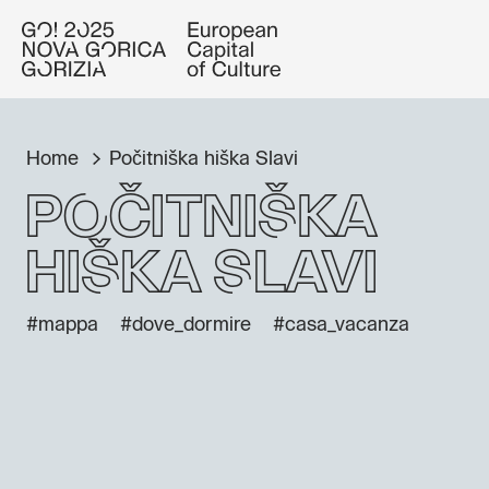
Home
Počitniška hiška Slavi
Počitniška
hiška Slavi
#mappa
#dove_dormire
#casa_vacanza