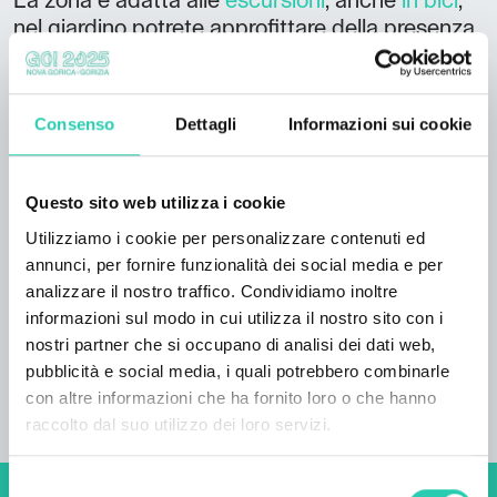
La zona è adatta alle
escursioni
, anche
in bici
,
nel giardino potrete approfittare della presenza
della griglia.
Da non perdere:
Consenso
Dettagli
Informazioni sui cookie
nelle vicinanze della
finestra naturale di Otlica
,
monte Čaven e monte Javornik, punto di
decollo per parapendio a Kovk Wi-Fi animali
Questo sito web utilizza i cookie
ammessi
Utilizziamo i cookie per personalizzare contenuti ed
Pareri degli ospiti: pace, passeggiate nelle
annunci, per fornire funzionalità dei social media e per
vicinanze, ambiente pulito.
analizzare il nostro traffico. Condividiamo inoltre
informazioni sul modo in cui utilizza il nostro sito con i
nostri partner che si occupano di analisi dei dati web,
pubblicità e social media, i quali potrebbero combinarle
con altre informazioni che ha fornito loro o che hanno
raccolto dal suo utilizzo dei loro servizi.
Selezione