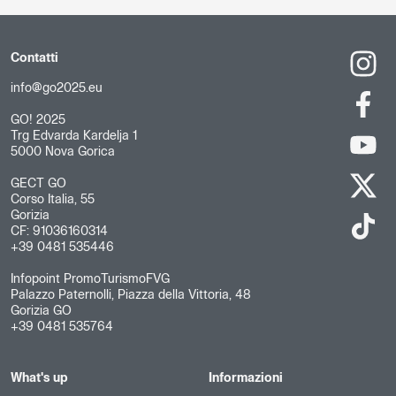
Contatti
info@go2025.eu
GO! 2025
Trg Edvarda Kardelja 1
5000 Nova Gorica
GECT GO
Corso Italia, 55
Gorizia
CF: 91036160314
+39 0481 535446
Infopoint PromoTurismoFVG
Palazzo Paternolli, Piazza della Vittoria, 48
Gorizia GO
+39 0481 535764
What's up
Informazioni