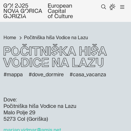
Home
Počitniška hiša Vodice na Lazu
Počitniška hiša
Vodice na Lazu
#mappa
#dove_dormire
#casa_vacanza
Dove:
Počitniška hiša Vodice na Lazu
Malo Polje 29
5273 Col (Goriška)
marjan.vidmar@amis.net