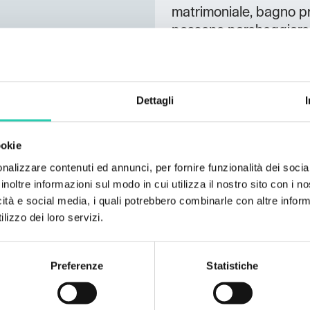
matrimoniale, bagno pri
possono parcheggiare g
video sorveglianza e c
piccolo supplemento s
L’albergo si trova nel 
Dettagli
dall’autostrada Venezia
km in macchina da
Nov
ookie
fiume Vipava
.
NOE Win
dall’hotel.
nalizzare contenuti ed annunci, per fornire funzionalità dei socia
inoltre informazioni sul modo in cui utilizza il nostro sito con i 
icità e social media, i quali potrebbero combinarle con altre inform
lizzo dei loro servizi.
Preferenze
Statistiche