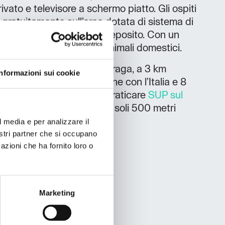
vato e televisore a schermo piatto. Gli ospiti
ratuitamente sull’area dotata di sistema di
hiudere le biciclette del deposito. Con un
ono ammessi anche gli animali domestici.
tranquillo paese di Volčja Draga, a 3 km
Informazioni sui cookie
–Lubiana, 5 km dal confine con l’Italia e 8
a Gorica
. D’estate puoi praticare
SUP sul
e Bar & Restaurant
dista soli 500 metri
l media e per analizzare il
nostri partner che si occupano
azioni che ha fornito loro o
Marketing