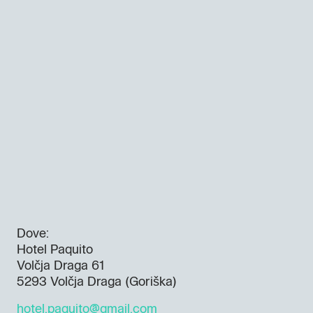
Dove:
Hotel Paquito
Volčja Draga 61
5293 Volčja Draga (Goriška)
hotel.paquito@gmail.com