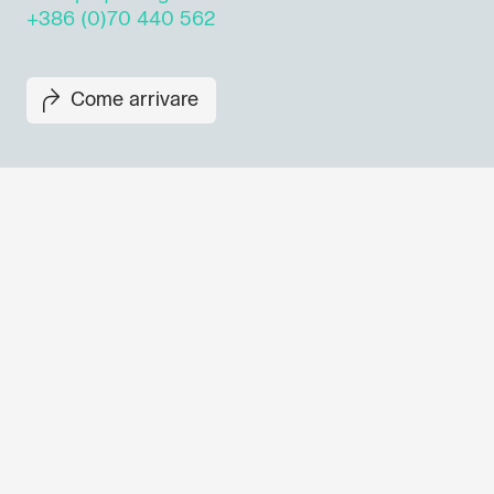
+386 (0)70 440 562
Come arrivare
Non perderti i prossimi eventi
Iscriviti alla newsletter di GO
per scoprire tutte le nostre ini