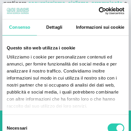
praticare
escursionismo
,
ciclismo
,
arrampicata
e
parapendio
.
Da non perdere:
Consenso
Dettagli
Informazioni sui cookie
Se volete combinare il soggiorno con una cena
e coccolare il palato con i sapori autentici della
Questo sito web utilizza i cookie
valle oppure con una degustazione dei vini
locali, vi invitiamo a scendere le scale e visitare il
Utilizziamo i cookie per personalizzare contenuti ed
ristorante Faladur.
annunci, per fornire funzionalità dei social media e per
analizzare il nostro traffico. Condividiamo inoltre
informazioni sul modo in cui utilizza il nostro sito con i
nostri partner che si occupano di analisi dei dati web,
pubblicità e social media, i quali potrebbero combinarle
con altre informazioni che ha fornito loro o che hanno
raccolto dal suo utilizzo dei loro servizi.
Selezione
Non perderti i prossimi
Necessari
del