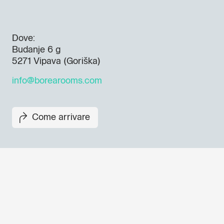
Dove:
Budanje 6 g
5271 Vipava (Goriška)
info@borearooms.com
Come arrivare
Non perderti i prossimi eventi
Iscriviti alla newsletter di GO
per scoprire tutte le nostre ini