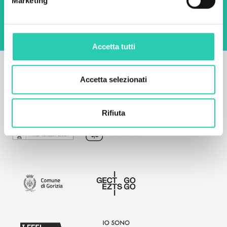
Marketing
sito web.
Privacy policy
Accetta tutti
Accetta selezionati
Rifiuta