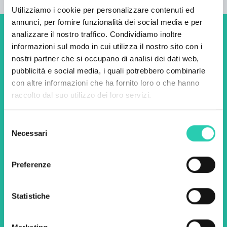
Utilizziamo i cookie per personalizzare contenuti ed
annunci, per fornire funzionalità dei social media e per
analizzare il nostro traffico. Condividiamo inoltre
Non perderti i prossimi
informazioni sul modo in cui utilizza il nostro sito con i
eventi! Iscriviti alla
nostri partner che si occupano di analisi dei dati web,
pubblicità e social media, i quali potrebbero combinarle
newsletter di GO! 2025 per
con altre informazioni che ha fornito loro o che hanno
scoprire tutte le nostre
raccolto dal suo utilizzo dei loro servizi.
iniziative.
Selezione
Necessari
del
Nome *
Cognome *
consenso
Preferenze
Email *
Statistiche
Utilizzando questo modulo accetto
l'archiviazione e la gestione dei dati su questo