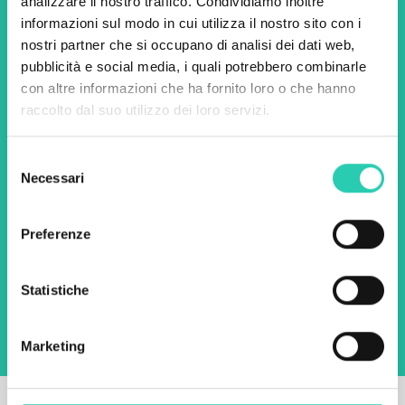
analizzare il nostro traffico. Condividiamo inoltre
newsletter di GO! 2025 per
informazioni sul modo in cui utilizza il nostro sito con i
scoprire tutte le nostre
nostri partner che si occupano di analisi dei dati web,
pubblicità e social media, i quali potrebbero combinarle
iniziative.
con altre informazioni che ha fornito loro o che hanno
raccolto dal suo utilizzo dei loro servizi.
Nome *
Cognome *
Selezione
Necessari
del
consenso
Email *
Preferenze
Utilizzando questo modulo accetto
l'archiviazione e la gestione dei dati su questo
sito web.
Privacy policy
Statistiche
Marketing