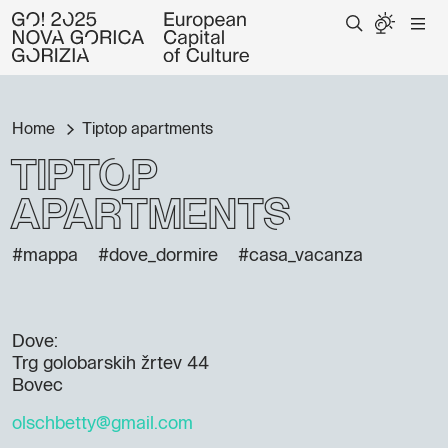
Home
Tiptop apartments
Tiptop
apartments
#mappa
#dove_dormire
#casa_vacanza
Dove:
Trg golobarskih žrtev 44
Bovec
olschbetty@gmail.com