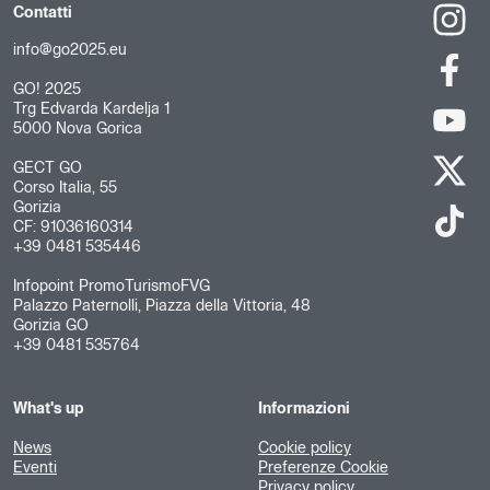
Contatti
info@go2025.eu
GO! 2025
Trg Edvarda Kardelja 1
5000 Nova Gorica
GECT GO
Corso Italia, 55
Gorizia
CF: 91036160314
+39 0481 535446
Infopoint PromoTurismoFVG
Palazzo Paternolli, Piazza della Vittoria, 48
Gorizia GO
+39 0481 535764
What's up
Informazioni
News
Cookie policy
Eventi
Preferenze Cookie
Privacy policy