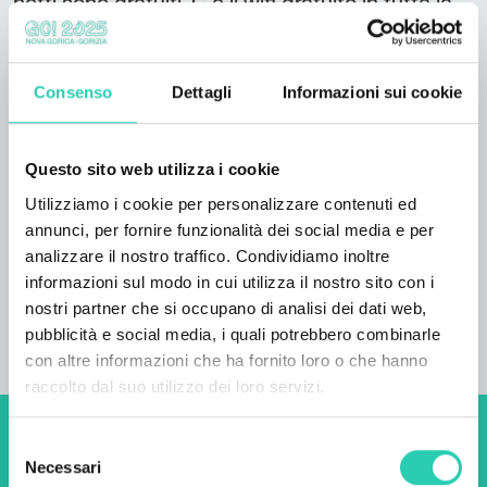
notti sono gratuiti. C'è il wifi gratuito in tutta la
casa. Numero di unità abitative: 4 Tipi di
camere: 1x appartamento, 1 camera da letto (6
persone) 1 x appartamento, 1 camera da letto (4
Consenso
Dettagli
Informazioni sui cookie
persone) 1 x appartamento, 1 camera da letto (2
persone) 1 x appartamento, 3 camere da letto
(9 persone) Numero totale di letti: 21
Questo sito web utilizza i cookie
Informazioni sull'arrivo: Arrivo dopo le 16.00
Utilizziamo i cookie per personalizzare contenuti ed
Partenza entro le 10.00
annunci, per fornire funzionalità dei social media e per
analizzare il nostro traffico. Condividiamo inoltre
informazioni sul modo in cui utilizza il nostro sito con i
nostri partner che si occupano di analisi dei dati web,
pubblicità e social media, i quali potrebbero combinarle
con altre informazioni che ha fornito loro o che hanno
raccolto dal suo utilizzo dei loro servizi.
Selezione
Non perderti i prossimi
Necessari
del