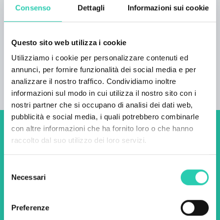
appartamento, 2 camere da letto (6 persone)
Consenso
Dettagli
Informazioni sui cookie
Numero totale di letti: 18 Informazioni sull'arrivo:
Arrivo dopo le 15.00 Partenza entro le 10.00
Questo sito web utilizza i cookie
Utilizziamo i cookie per personalizzare contenuti ed
annunci, per fornire funzionalità dei social media e per
analizzare il nostro traffico. Condividiamo inoltre
informazioni sul modo in cui utilizza il nostro sito con i
nostri partner che si occupano di analisi dei dati web,
pubblicità e social media, i quali potrebbero combinarle
con altre informazioni che ha fornito loro o che hanno
Non perderti i prossimi
raccolto dal suo utilizzo dei loro servizi.
eventi! Iscriviti alla
Selezione
newsletter di GO! 2025 per
Necessari
del
scoprire tutte le nostre
consenso
iniziative.
Preferenze