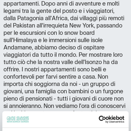
appartamenti. Dopo anni di avventure e molti
legami tra la gente del posto e i viaggiatori,
dalla Patagonia all'Africa, dai villaggi più remoti
del Pakistan all'irrequieta New York, passando
per le escursioni con lo snow board
sull'Himalaya e le immersioni sulle isole
Andamane, abbiamo deciso di ospitare
viaggiatori da tutto il mondo. Per mostrare loro
tutto ciò che la nostra valle dell'Isonzo ha da
offrire. I nostri appartamenti sono belli e
confortevoli per farvi sentire a casa. Non
importa chi soggiorna da noi - un gruppo di
giovani, una famiglia con bambini o un furgone
pieno di pensionati - tutti i giovani di cuore non
si annoieranno. Non vediamo l'ora di conoscervi
e vi invitiamo a trascorrere fantastiche vacanze
nella villa Supermjau! Boštjan e Katja Numero di
unità abitative: 3 Tipi di camere: 3 x