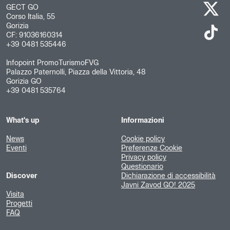
GECT GO
Corso Italia, 55
Gorizia
CF: 91036160314
+39 0481 535446
Infopoint PromoTurismoFVG
Palazzo Paternolli, Piazza della Vittoria, 48
Gorizia GO
+39 0481 535764
What's up
Informazioni
News
Cookie policy
Eventi
Preferenze Cookie
Privacy policy
Questionario
Discover
Dichiarazione di accessibilità
Javni Zavod GO! 2025
Visita
Progetti
FAQ