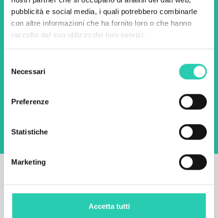
pubblicità e social media, i quali potrebbero combinarle
con altre informazioni che ha fornito loro o che hanno
Nome *
Cognome *
raccolto dal suo utilizzo dei loro servizi.
Selezione
Email *
Necessari
del
consenso
Utilizzando questo modulo accetto
l'archiviazione e la gestione dei dati su questo
Preferenze
sito web.
Privacy policy
Statistiche
Marketing
Accetta tutti