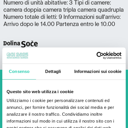
Numero di unità abitative: 3 Tipi di camere:
camera doppia camera tripla camera quadrupla
Numero totale di letti: 9 Informazioni sull'arrivo:
Arrivo dopo le 14.00 Partenza entro le 10.00
Consenso
Dettagli
Informazioni sui cookie
Non perderti i prossimi
Questo sito web utilizza i cookie
eventi! Iscriviti alla
Utilizziamo i cookie per personalizzare contenuti ed
newsletter di GO! 2025 per
annunci, per fornire funzionalità dei social media e per
scoprire tutte le nostre
analizzare il nostro traffico. Condividiamo inoltre
informazioni sul modo in cui utilizza il nostro sito con i
iniziative.
nostri partner che si occupano di analisi dei dati web,