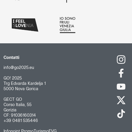
Contatti
info@go2025.eu
GO! 2025
Trg Edvarda Kardelja 1
5000 Nova Gorica
GECT GO
Corso Italia, 55
Gorizia
CF: 91036160314
+39 0481 535446
Infopoint PromoTurismoFVG