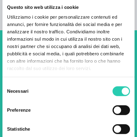
Questo sito web utilizza i cookie
Utilizziamo i cookie per personalizzare contenuti ed
annunci, per fornire funzionalità dei social media e per
analizzare il nostro traffico. Condividiamo inoltre
informazioni sul modo in cui utilizza il nostro sito con i
Non perderti i prossimi
nostri partner che si occupano di analisi dei dati web,
pubblicità e social media, i quali potrebbero combinarle
eventi! Iscriviti alla
con altre informazioni che ha fornito loro o che hanno
newsletter di GO! 2025 per
raccolto dal suo utilizzo dei loro servizi.
scoprire tutte le nostre
Selezione
iniziative.
Necessari
del
consenso
Preferenze
Nome *
Cognome *
Statistiche
Email *