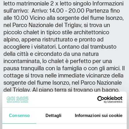
letto matrimoniale 2 x letto singolo Informazioni
sull'arrivo: Arrivo: 14.00 - 20.00 Partenza fino
alle 10.00 Vicino alla sorgente del fiume Isonzo,
nel Parco Nazionale del Triglav, si trova un
piccolo chalet in tipico stile architettonico
alpino, appena ristrutturato e pronto ad
accogliere i visitatori. Lontano dal trambusto
della città e circondato da una natura
incontaminata, lo chalet è perfetto per una
pausa tranquilla con la famiglia o con gli amici. Il
cottage si trova nelle immediate vicinanze della
sorgente del fiume Isonzo, nel Parco Nazionale
del Triglav. Al piano terra si trovano un bagno,
una cucina e un soggiorno con terrazza, mentre
al piano superiore ci sono due camere da letto
con un totale di quattro posti letto.
Consenso
Dettagli
Informazioni sui cookie