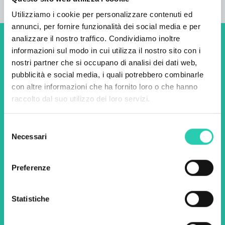
Utilizziamo i cookie per personalizzare contenuti ed
annunci, per fornire funzionalità dei social media e per
analizzare il nostro traffico. Condividiamo inoltre
Non perderti i prossimi
informazioni sul modo in cui utilizza il nostro sito con i
nostri partner che si occupano di analisi dei dati web,
eventi! Iscriviti alla
pubblicità e social media, i quali potrebbero combinarle
newsletter di GO! 2025 per
con altre informazioni che ha fornito loro o che hanno
raccolto dal suo utilizzo dei loro servizi.
scoprire tutte le nostre
iniziative.
Selezione
Necessari
del
consenso
Nome *
Cognome *
Preferenze
Email *
Statistiche
Utilizzando questo modulo accetto