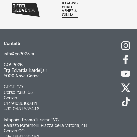
Contatti
info@go2025.eu
GO! 2025
Trg Edvarda Kardelja 1
5000 Nova Gorica
GECT GO
Corso Italia, 55
Gorizia
CF: 91036160314
+39 0481 535446
Infopoint PromoTurismoFVG
Palazzo Paternolli, Piazza della Vittoria, 48
Gorizia GO
+39 0481 535764