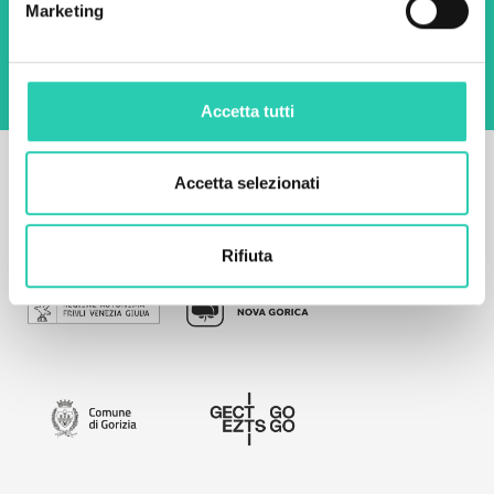
l'archiviazione e la gestione dei dati su questo
Marketing
sito web.
Privacy policy
Accetta tutti
Accetta selezionati
Rifiuta