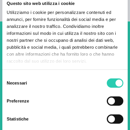
Questo sito web utilizza i cookie
Utilizziamo i cookie per personalizzare contenuti ed
annunci, per fornire funzionalità dei social media e per
analizzare il nostro traffico. Condividiamo inoltre
informazioni sul modo in cui utilizza il nostro sito con i
Non perderti i prossimi
nostri partner che si occupano di analisi dei dati web,
eventi! Iscriviti alla
pubblicità e social media, i quali potrebbero combinarle
con altre informazioni che ha fornito loro o che hanno
newsletter di GO! 2025 per
raccolto dal suo utilizzo dei loro servizi.
scoprire tutte le nostre
iniziative.
Selezione
Necessari
del
consenso
Nome *
Cognome *
Preferenze
Email *
Statistiche