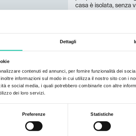
casa è isolata, senza v
momento dell'affitto. O
padiglione musicale c
all'aperto, una piscina
etnografico e una canti
Dettagli
dell'antichità, finestre 
“gank”, aia, grande par
panchine massicce davant
ookie
presso il torrente di 
nalizzare contenuti ed annunci, per fornire funzionalità dei socia
inoltre informazioni sul modo in cui utilizza il nostro sito con i 
icità e social media, i quali potrebbero combinarle con altre inform
lizzo dei loro servizi.
Preferenze
Statistiche