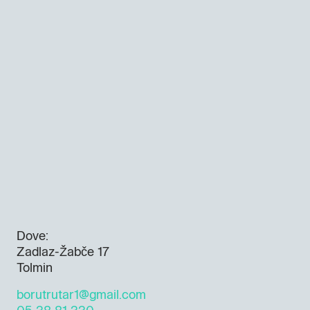
Dove:
Zadlaz-Žabče 17
Tolmin
borutrutar1@gmail.com