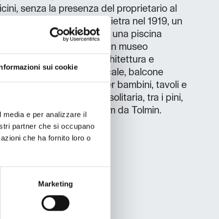
icini, senza la presenza del proprietario al
fferta: Casa costruita in pietra nel 1919, un
on camino per 10 persone, una piscina
 per massaggi (1.5.-15.9.), un museo
na. Per gli amanti dell'architettura e
Informazioni sui cookie
ad arco, soffitti in legno, scale, balcone
cheggio o parco giochi per bambini, tavoli e
i alla casa Posizione: solitaria, tra i pini,
montagna Zadlašcica, a 6 km da Tolmin.
l media e per analizzare il
nostri partner che si occupano
azioni che ha fornito loro o
Marketing