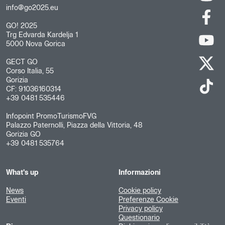
info@go2025.eu
GO! 2025
Trg Edvarda Kardelja 1
5000 Nova Gorica
GECT GO
Corso Italia, 55
Gorizia
CF: 91036160314
+39 0481 535446
Infopoint PromoTurismoFVG
Palazzo Paternolli, Piazza della Vittoria, 48
Gorizia GO
+39 0481 535764
What's up
Informazioni
News
Cookie policy
Eventi
Preferenze Cookie
Privacy policy
Questionario