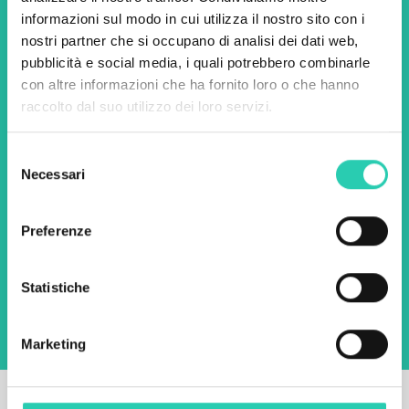
newsletter di GO! 2025 per
informazioni sul modo in cui utilizza il nostro sito con i
scoprire tutte le nostre
nostri partner che si occupano di analisi dei dati web,
pubblicità e social media, i quali potrebbero combinarle
iniziative.
con altre informazioni che ha fornito loro o che hanno
raccolto dal suo utilizzo dei loro servizi.
Nome *
Cognome *
Selezione
Necessari
del
consenso
Email *
Preferenze
Utilizzando questo modulo accetto
l'archiviazione e la gestione dei dati su questo
sito web.
Privacy policy
Statistiche
Marketing