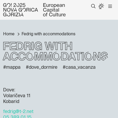
Home
Fedrig with accommodations
Fedrig with
accommodations
#mappa
#dove_dormire
#casa_vacanza
Dove:
Volaričeva 11
Kobarid
fedrig@t-2.net
05 389 01 15