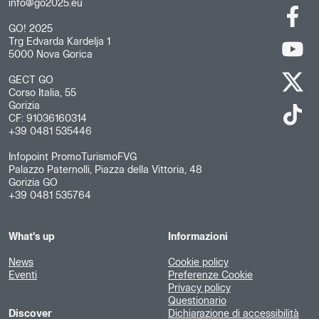
info@go2025.eu
GO! 2025
Trg Edvarda Kardelja 1
5000 Nova Gorica
GECT GO
Corso Italia, 55
Gorizia
CF: 91036160314
+39 0481 535446
Infopoint PromoTurismoFVG
Palazzo Paternolli, Piazza della Vittoria, 48
Gorizia GO
+39 0481 535764
What's up
Informazioni
News
Cookie policy
Eventi
Preferenze Cookie
Privacy policy
Questionario
Discover
Dichiarazione di accessibilità