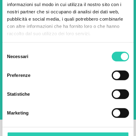
informazioni sul modo in cui utilizza il nostro sito con i
scoprire tutte le nostre
nostri partner che si occupano di analisi dei dati web,
iniziative.
pubblicità e social media, i quali potrebbero combinarle
con altre informazioni che ha fornito loro o che hanno
raccolto dal suo utilizzo dei loro servizi.
Nome *
Cognome *
Selezione
Necessari
del
Email *
consenso
Preferenze
Utilizzando questo modulo accetto
l'archiviazione e la gestione dei dati su questo
sito web.
Privacy policy
Statistiche
Marketing