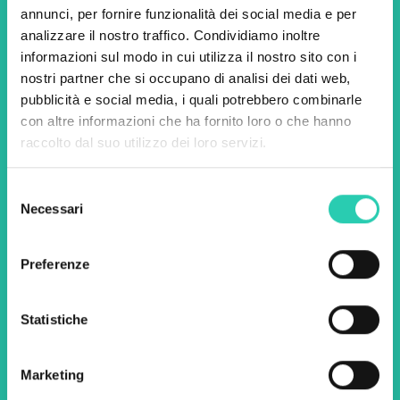
annunci, per fornire funzionalità dei social media e per
Non perderti i prossimi
analizzare il nostro traffico. Condividiamo inoltre
eventi! Iscriviti alla
informazioni sul modo in cui utilizza il nostro sito con i
nostri partner che si occupano di analisi dei dati web,
newsletter di GO! 2025 per
pubblicità e social media, i quali potrebbero combinarle
scoprire tutte le nostre
con altre informazioni che ha fornito loro o che hanno
iniziative.
raccolto dal suo utilizzo dei loro servizi.
Selezione
Nome *
Cognome *
Necessari
del
consenso
Preferenze
Email *
Statistiche
Utilizzando questo modulo accetto
l'archiviazione e la gestione dei dati su questo
sito web.
Privacy policy
Marketing