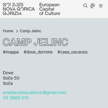
Home
Camp Jelinc
Camp Jelinc
#mappa
#dove_dormire
#casa_vacanza
Dove:
Soča 50
Soča
kmetija.kamp.jelincic@gmail.com
05 3889 510