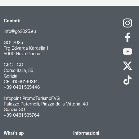
Contatti
info@go2025.eu
GO! 2025
Trg Edvarda Kardelja 1
5000 Nova Gorica
GECT GO
Corso Italia, 55
Gorizia
CF: 91036160314
+39 0481 535446
Infopoint PromoTurismoFVG
Palazzo Paternolli, Piazza della Vittoria, 48
Gorizia GO
+39 0481 535764
What's up
Informazioni