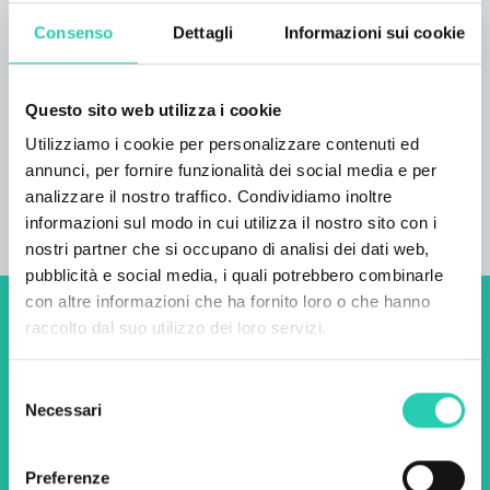
/ 3 camere da letto / doccia, WC Superficie: 56
Consenso
Dettagli
Informazioni sui cookie
m² Camere da letto: 3 Persone: 2 - 8
Informazioni sull'arrivo Arrivo dopo le 15.00
Partenza entro le 10.00
Questo sito web utilizza i cookie
Utilizziamo i cookie per personalizzare contenuti ed
annunci, per fornire funzionalità dei social media e per
analizzare il nostro traffico. Condividiamo inoltre
informazioni sul modo in cui utilizza il nostro sito con i
nostri partner che si occupano di analisi dei dati web,
pubblicità e social media, i quali potrebbero combinarle
con altre informazioni che ha fornito loro o che hanno
raccolto dal suo utilizzo dei loro servizi.
Non perderti i prossimi
eventi! Iscriviti alla
Selezione
newsletter di GO! 2025 per
Necessari
del
consenso
scoprire tutte le nostre
Preferenze
iniziative.