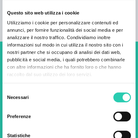
Questo sito web utilizza i cookie
Utilizziamo i cookie per personalizzare contenuti ed
annunci, per fornire funzionalità dei social media e per
analizzare il nostro traffico. Condividiamo inoltre
informazioni sul modo in cui utilizza il nostro sito con i
nostri partner che si occupano di analisi dei dati web,
Non perderti i prossimi
pubblicità e social media, i quali potrebbero combinarle
con altre informazioni che ha fornito loro o che hanno
eventi! Iscriviti alla
raccolto dal suo utilizzo dei loro servizi.
newsletter di GO! 2025 per
scoprire tutte le nostre
Selezione
Necessari
del
iniziative.
consenso
Preferenze
Nome *
Cognome *
Statistiche