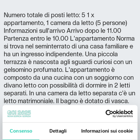
Numero totale di posti letto: 5 1 x
appartamento, 1 camera da letto (5 persone)
Informazioni sull'arrivo Arrivo dopo le 11.00
Partenza entro le 10.00 L'appartamento Norma
si trova nel seminterrato di una casa familiare e
ha un ingresso indipendente. Una piccola
terrazza è nascosta agli sguardi curiosi con un
gelsomino profumato. L'appartamento è
composto da una cucina con un soggiorno con
divano letto con possibilità di dormire in 2 letti
separati. In una camera da letto separata c'è un
letto matrimoniale. Il bagno è dotato di vasca.
Possiamo anche noleggiare un lettino per
bambini. L'appartamento è adatto per 2-5
persone. La casa è vicina al centro e all'area
Consenso
Dettagli
Informazioni sui cookie
verde.