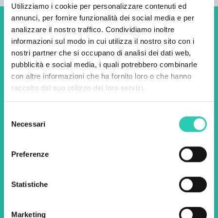
Utilizziamo i cookie per personalizzare contenuti ed
annunci, per fornire funzionalità dei social media e per
analizzare il nostro traffico. Condividiamo inoltre
Non perderti i prossimi
informazioni sul modo in cui utilizza il nostro sito con i
eventi! Iscriviti alla
nostri partner che si occupano di analisi dei dati web,
newsletter di GO! 2025 per
pubblicità e social media, i quali potrebbero combinarle
con altre informazioni che ha fornito loro o che hanno
scoprire tutte le nostre
raccolto dal suo utilizzo dei loro servizi.
iniziative.
Selezione
Necessari
del
Nome *
Cognome *
consenso
Preferenze
Email *
Statistiche
Utilizzando questo modulo accetto
l'archiviazione e la gestione dei dati su questo
sito web.
Privacy policy
Marketing