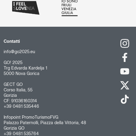
Contatti
info@go2025.eu
GO! 2025
Trg Edvarda Kardelja 1
5000 Nova Gorica
GECT GO
Corso Italia, 55
Gorizia
CF: 91036160314
+39 0481 535446
Infopoint PromoTurismoFVG
Palazzo Paternolli, Piazza della Vittoria, 48
Gorizia GO
+39 0481 535764