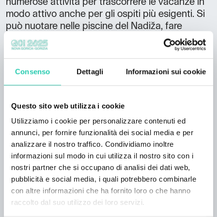
numerose attività per trascorrere le vacanze in
modo attivo anche per gli ospiti più esigenti. Si
può nuotare nelle piscine del Nadiža, fare
escursioni a piedi, in bicicletta, paracadutismo,
parapendio, pesca e visite alle bellezze naturali
e non. In inverno si può provare a sciare sulle
Consenso
Dettagli
Informazioni sui cookie
piste soleggiate di Kanin. L'appartamento
dispone di due camere con quattro letti,
soggiorno con divano letto, TV, WIFI gratuito,
Questo sito web utilizza i cookie
cucina con sala da pranzo, completamente
Utilizziamo i cookie per personalizzare contenuti ed
attrezzata con forno e frigorifero. Il bagno è
annunci, per fornire funzionalità dei social media e per
dotato di doccia e WC. L'appartamento offre
analizzare il nostro traffico. Condividiamo inoltre
anche una terrazza coperta, un giardino e un
informazioni sul modo in cui utilizza il nostro sito con i
parcheggio privato.
nostri partner che si occupano di analisi dei dati web,
pubblicità e social media, i quali potrebbero combinarle
con altre informazioni che ha fornito loro o che hanno
raccolto dal suo utilizzo dei loro servizi.