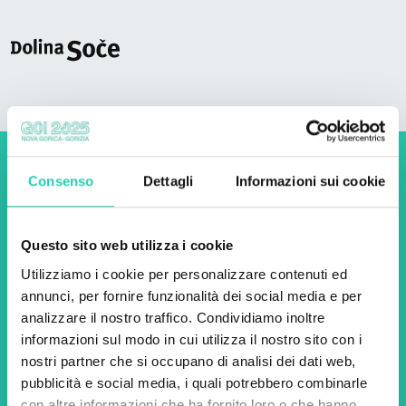
Non perderti i prossimi
Consenso
Dettagli
Informazioni sui cookie
eventi! Iscriviti alla
newsletter di GO! 2025 per
Questo sito web utilizza i cookie
scoprire tutte le nostre
Utilizziamo i cookie per personalizzare contenuti ed
annunci, per fornire funzionalità dei social media e per
iniziative.
analizzare il nostro traffico. Condividiamo inoltre
informazioni sul modo in cui utilizza il nostro sito con i
nostri partner che si occupano di analisi dei dati web,
Nome *
Cognome *
pubblicità e social media, i quali potrebbero combinarle
con altre informazioni che ha fornito loro o che hanno