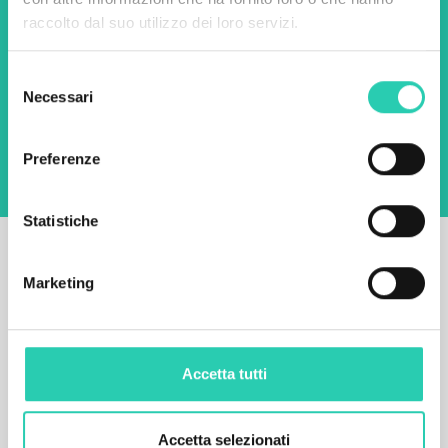
raccolto dal suo utilizzo dei loro servizi.
Email *
Selezione
Utilizzando questo modulo accetto
Necessari
del
l'archiviazione e la gestione dei dati su questo
sito web.
Privacy policy
consenso
Preferenze
Statistiche
Marketing
Accetta tutti
Accetta selezionati