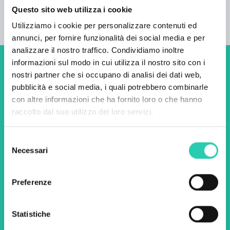
Questo sito web utilizza i cookie
Utilizziamo i cookie per personalizzare contenuti ed
annunci, per fornire funzionalità dei social media e per
analizzare il nostro traffico. Condividiamo inoltre
informazioni sul modo in cui utilizza il nostro sito con i
Non perderti i prossimi
nostri partner che si occupano di analisi dei dati web,
pubblicità e social media, i quali potrebbero combinarle
eventi! Iscriviti alla
con altre informazioni che ha fornito loro o che hanno
newsletter di GO! 2025 per
raccolto dal suo utilizzo dei loro servizi.
scoprire tutte le nostre
Selezione
iniziative.
Necessari
del
consenso
Nome *
Cognome *
Preferenze
Statistiche
Email *