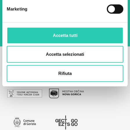
Marketing
Utilizzando questo modulo accetto
l'archiviazione e la gestione dei dati su questo
sito web.
Privacy policy
Accetta tutti
Accetta selezionati
Rifiuta