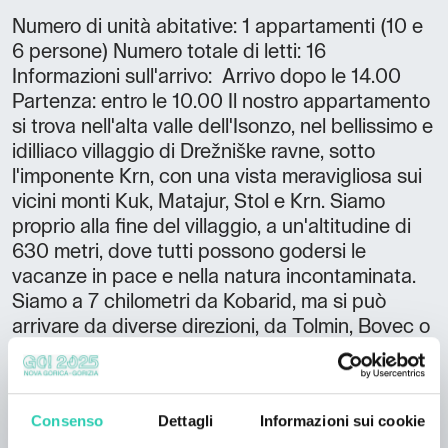
Numero di unità abitative: 1 appartamenti (10 e
6 persone) Numero totale di letti: 16
Informazioni sull'arrivo: Arrivo dopo le 14.00
Partenza: entro le 10.00 Il nostro appartamento
si trova nell'alta valle dell'Isonzo, nel bellissimo e
idilliaco villaggio di Drežniške ravne, sotto
l'imponente Krn, con una vista meravigliosa sui
vicini monti Kuk, Matajur, Stol e Krn. Siamo
proprio alla fine del villaggio, a un'altitudine di
630 metri, dove tutti possono godersi le
vacanze in pace e nella natura incontaminata.
Siamo a 7 chilometri da Kobarid, ma si può
arrivare da diverse direzioni, da Tolmin, Bovec o
dall'Italia, dato che siamo vicini al confine
italiano. Da noi c'è anche una piccola fattoria,
dove si allevano capre, che si possono vedere
Consenso
Dettagli
Informazioni sui cookie
nei campi più vicini.