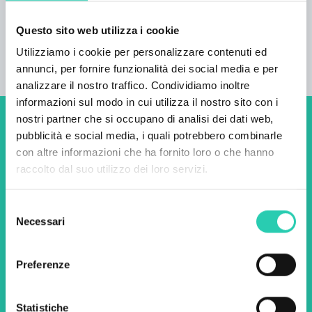
Questo sito web utilizza i cookie
Utilizziamo i cookie per personalizzare contenuti ed
annunci, per fornire funzionalità dei social media e per
analizzare il nostro traffico. Condividiamo inoltre
informazioni sul modo in cui utilizza il nostro sito con i
nostri partner che si occupano di analisi dei dati web,
Non perderti i prossimi
pubblicità e social media, i quali potrebbero combinarle
con altre informazioni che ha fornito loro o che hanno
eventi! Iscriviti alla
raccolto dal suo utilizzo dei loro servizi.
newsletter di GO! 2025 per
scoprire tutte le nostre
Selezione
Necessari
del
iniziative.
consenso
Preferenze
Nome *
Cognome *
Statistiche