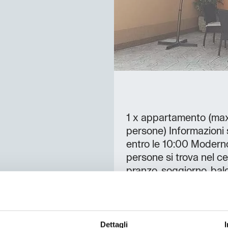
1 x appartamento (ma
persone) Informazioni s
entro le 10:00 Modern
persone si trova nel c
pranzo, soggiorno, balc
di aria condizionata.
Dettagli