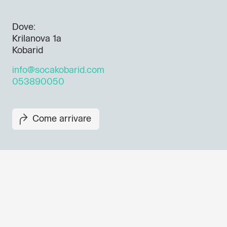
Dove:
Krilanova 1a
Kobarid
info@socakobarid.com
053890050
Come arrivare
Non perderti i prossimi eventi
Iscriviti alla newsletter di GO
per scoprire tutte le nostre ini