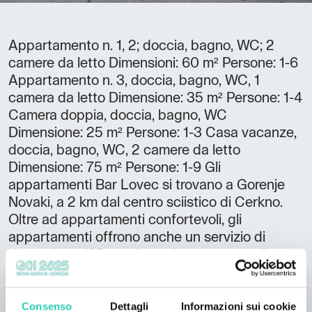
Appartamento n. 1, 2; doccia, bagno, WC; 2
camere da letto Dimensioni: 60 m² Persone: 1-6
Appartamento n. 3, doccia, bagno, WC, 1
camera da letto Dimensione: 35 m² Persone: 1-4
Camera doppia, doccia, bagno, WC
Dimensione: 25 m² Persone: 1-3 Casa vacanze,
doccia, bagno, WC, 2 camere da letto
Dimensione: 75 m² Persone: 1-9 Gli
appartamenti Bar Lovec si trovano a Gorenje
Novaki, a 2 km dal centro sciistico di Cerkno.
Oltre ad appartamenti confortevoli, gli
appartamenti offrono anche un servizio di
ristorazione (35 posti a sedere accanto alla
stufa rustica). È inoltre possibile visitare il
museo dei piccoli attrezzi e accessori agricoli
(400 pezzi) con il “Novaki ski” LOGSMUČKA -
Consenso
Dettagli
Informazioni sui cookie