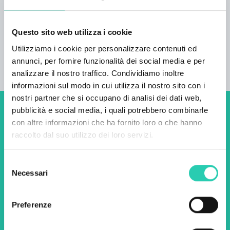
1920 (Novaki).
Questo sito web utilizza i cookie
Utilizziamo i cookie per personalizzare contenuti ed
annunci, per fornire funzionalità dei social media e per
analizzare il nostro traffico. Condividiamo inoltre
informazioni sul modo in cui utilizza il nostro sito con i
nostri partner che si occupano di analisi dei dati web,
pubblicità e social media, i quali potrebbero combinarle
Non perderti i prossimi
con altre informazioni che ha fornito loro o che hanno
eventi! Iscriviti alla
raccolto dal suo utilizzo dei loro servizi.
newsletter di GO! 2025 per
Selezione
scoprire tutte le nostre
Necessari
del
iniziative.
consenso
Preferenze
Nome *
Cognome *