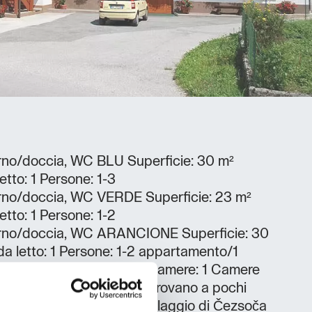
no/doccia, WC BLU Superficie: 30 m²
tto: 1 Persone: 1-3
no/doccia, WC VERDE Superficie: 23 m²
tto: 1 Persone: 1-2
rno/doccia, WC ARANCIONE Superficie: 30
a letto: 1 Persone: 1-2 appartamento/1
a, WC Superficie: 45 m² Camere: 1 Camere
5 I nostri appartamenti si trovano a pochi
ine - il fiume Isonzo nel villaggio di Čezsoča