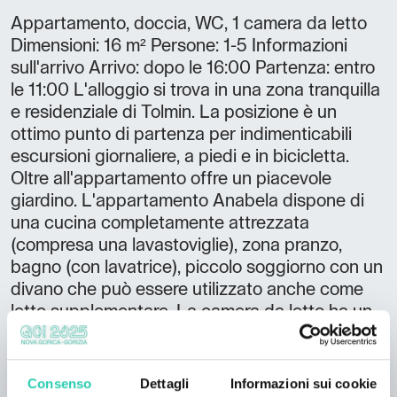
Appartamento, doccia, WC, 1 camera da letto
Dimensioni: 16 m² Persone: 1-5 Informazioni
sull'arrivo Arrivo: dopo le 16:00 Partenza: entro
le 11:00 L'alloggio si trova in una zona tranquilla
e residenziale di Tolmin. La posizione è un
ottimo punto di partenza per indimenticabili
escursioni giornaliere, a piedi e in bicicletta.
Oltre all'appartamento offre un piacevole
giardino. L'appartamento Anabela dispone di
una cucina completamente attrezzata
(compresa una lavastoviglie), zona pranzo,
bagno (con lavatrice), piccolo soggiorno con un
divano che può essere utilizzato anche come
letto supplementare. La camera da letto ha un
letto matrimoniale, un letto a castello e una
scrivania. L'appartamento Anabela dispone
anche di un angolo lettura e di connessione
Consenso
Dettagli
Informazioni sui cookie