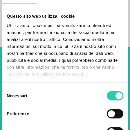
WIFI gratuita.
Questo sito web utilizza i cookie
Utilizziamo i cookie per personalizzare contenuti ed
annunci, per fornire funzionalità dei social media e per
analizzare il nostro traffico. Condividiamo inoltre
informazioni sul modo in cui utilizza il nostro sito con i
nostri partner che si occupano di analisi dei dati web,
pubblicità e social media, i quali potrebbero combinarle
Non perderti i prossimi
con altre informazioni che ha fornito loro o che hanno
eventi! Iscriviti alla
raccolto dal suo utilizzo dei loro servizi.
newsletter di GO! 2025 per
Selezione
scoprire tutte le nostre
Necessari
del
iniziative.
consenso
Preferenze
Nome *
Cognome *