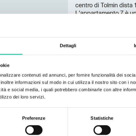
centro di Tolmin dista 
L'appartamento 7 è un 
costruito nel luglio 2
che offrono agli ospiti
camera da letto princi
permette di ospitare 
Dettagli
bagno spazioso e di u
zona pranzo. È possibil
ookie
terrazza esterna o all'
nalizzare contenuti ed annunci, per fornire funzionalità dei socia
privacy.
inoltre informazioni sul modo in cui utilizza il nostro sito con i 
icità e social media, i quali potrebbero combinarle con altre inform
lizzo dei loro servizi.
Preferenze
Statistiche