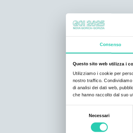
Consenso
Questo sito web utilizza i c
Utilizziamo i cookie per perso
nostro traffico. Condividiamo 
di analisi dei dati web, pubbl
che hanno raccolto dal suo uti
Selezione
Necessari
del
consenso