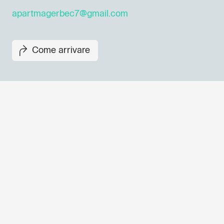
apartmagerbec7@gmail.com
Come arrivare
Non perderti i prossimi eventi
Iscriviti alla newsletter di GO
per scoprire tutte le nostre ini