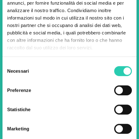
Non perderti i prossimi
annunci, per fornire funzionalità dei social media e per
analizzare il nostro traffico. Condividiamo inoltre
eventi! Iscriviti alla
informazioni sul modo in cui utilizza il nostro sito con i
newsletter di GO! 2025 per
nostri partner che si occupano di analisi dei dati web,
pubblicità e social media, i quali potrebbero combinarle
scoprire tutte le nostre
con altre informazioni che ha fornito loro o che hanno
iniziative.
raccolto dal suo utilizzo dei loro servizi.
Selezione
Nome *
Cognome *
Necessari
del
consenso
Preferenze
Email *
Statistiche
Utilizzando questo modulo accetto
l'archiviazione e la gestione dei dati su questo
sito web.
Privacy policy
Marketing