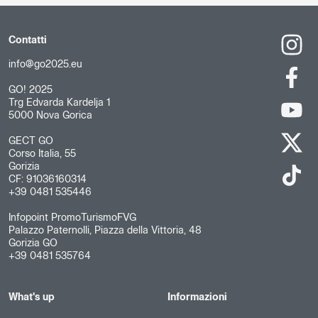
Contatti
info@go2025.eu
GO! 2025
Trg Edvarda Kardelja 1
5000 Nova Gorica
GECT GO
Corso Italia, 55
Gorizia
CF: 91036160314
+39 0481 535446
Infopoint PromoTurismoFVG
Palazzo Paternolli, Piazza della Vittoria, 48
Gorizia GO
+39 0481 535764
What's up
Informazioni