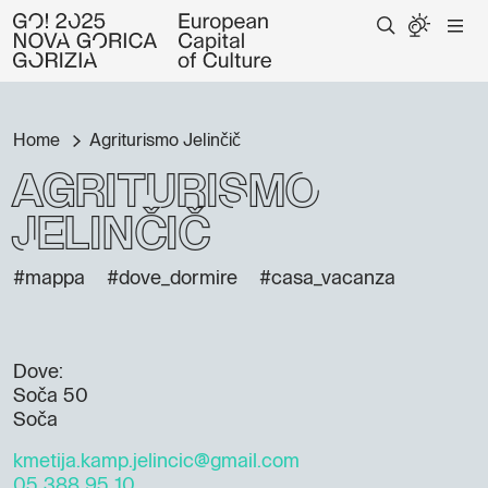
Home
Agriturismo Jelinčič
Agriturismo
Jelinčič
#mappa
#dove_dormire
#casa_vacanza
Dove:
Soča 50
Soča
kmetija.kamp.jelincic@gmail.com
05 388 95 10