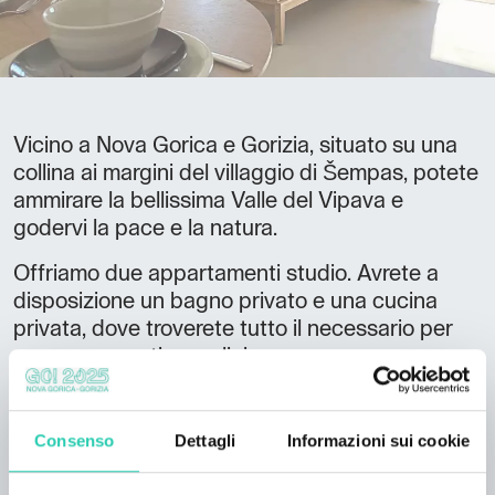
Vicino a Nova Gorica e Gorizia, situato su una
collina ai margini del villaggio di Šempas, potete
ammirare la bellissima Valle del Vipava e
godervi la pace e la natura.
Offriamo due appartamenti studio. Avrete a
disposizione un bagno privato e una cucina
privata, dove troverete tutto il necessario per
preparare pasti semplici.
Godetevi i tramonti più belli dalla vostra
terrazza o balcone privati. I nostri monolocali
Consenso
Dettagli
Informazioni sui cookie
distano 10 km da Nova Gorica e in paese
troverete una fermata dell'autobus