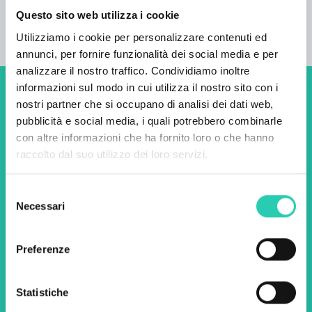
raggiungibile a piedi (750 m).
Questo sito web utilizza i cookie
Utilizziamo i cookie per personalizzare contenuti ed
annunci, per fornire funzionalità dei social media e per
analizzare il nostro traffico. Condividiamo inoltre
informazioni sul modo in cui utilizza il nostro sito con i
Non perderti i prossimi
nostri partner che si occupano di analisi dei dati web,
pubblicità e social media, i quali potrebbero combinarle
eventi! Iscriviti alla
con altre informazioni che ha fornito loro o che hanno
newsletter di GO! 2025 per
raccolto dal suo utilizzo dei loro servizi.
scoprire tutte le nostre
Selezione
iniziative.
Necessari
del
consenso
Nome *
Cognome *
Preferenze
Statistiche
Email *