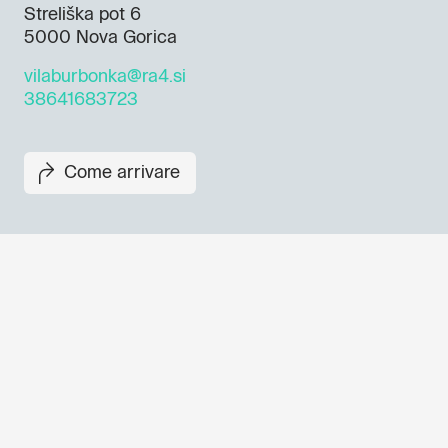
Streliška pot 6
5000 Nova Gorica
vilaburbonka@ra4.si
38641683723
Come arrivare
Non perderti i prossimi eventi
Iscriviti alla newsletter di GO
per scoprire tutte le nostre ini