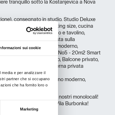
iere tranquillo sotto la Kostanjevica a Nova
ione), consegnato in studio. Studio Deluxe
t TV, WiFi gratuito, Letto king size, cucina
ata, Soggiorno con divano e tavolino,
errazza comune, Bella vista sulla
no. Box doccia nel bagno moderno,
Informazioni sui cookie
 da toeletta inclusi. Studio No5 - 20m2 Smart
 king size, Banco da pranzo, Balcone privato,
attrezzata Terrazza esterna privata
 sedie, Bella vista sulla
l media e per analizzare il
nostri partner che si occupano
no. Cabina doccia nel bagno moderno,
azioni che ha fornito loro o
a toeletta inclusi.
ntano da casa affittando i nostri monolocali!
ole soggiorno con noi a Vila Burbonka!
Marketing