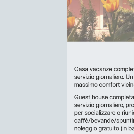
Casa vacanze complet
servizio giornaliero. U
massimo comfort vicino
Guest house completa
servizio giornaliero, p
per socializzare o riun
caffè/bevande/spuntini.
noleggio gratuito (in ba