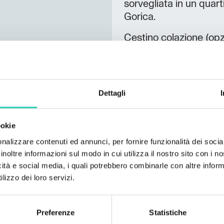
sorvegliata in un quart
Gorica.
Cestino colazione (opz
40m2 (n. 1 - n. 4) Smar
completamente attrezz
Angolo pranzo, Ampia t
città/montagne/giardi
Dettagli
asciugamani e articoli
TV, WiFi aperto, Letto
ookie
Cucina completamente 
attrezzata con tavolo e
nalizzare contenuti ed annunci, per fornire funzionalità dei socia
inoltre informazioni sul modo in cui utilizza il nostro sito con i 
città/montagne/giardi
icità e social media, i quali potrebbero combinarle con altre inform
asciugamani e articoli d
lizzo dei loro servizi.
Sentiti come a casa lo
Ti auguriamo un piacev
Preferenze
Statistiche