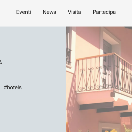
Eventi
News
Visita
Partecipa
A
#hotels