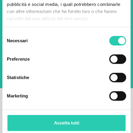
pubblicità e social media, i quali potrebbero combinarle
Nome *
Cognome *
con altre informazioni che ha fornito loro o che hanno
raccolto dal suo utilizzo dei loro servizi.
Email *
Selezione
Necessari
del
consenso
Utilizzando questo modulo accetto
l'archiviazione e la gestione dei dati su questo
Preferenze
sito web.
Privacy policy
Statistiche
Marketing
Accetta tutti