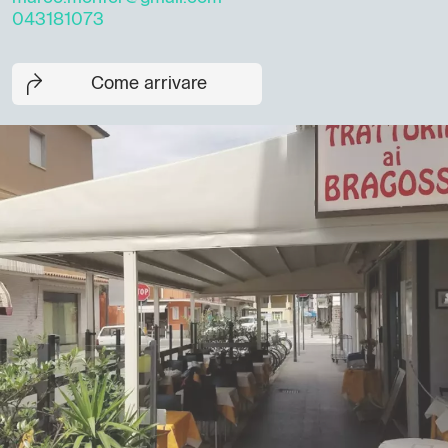
043181073
Come arrivare