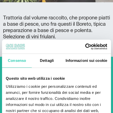
Trattoria dal volume raccolto, che propone piatti
a base di pesce, uno fra questi il Boreto, tipica
preparazione a base di pesce e polenta.
Selezione di vini friulani.
Consenso
Dettagli
Informazioni sui cookie
Non perderti i prossimi
eventi! Iscriviti alla
Questo sito web utilizza i cookie
newsletter di GO! 2025 per
Utilizziamo i cookie per personalizzare contenuti ed
annunci, per fornire funzionalità dei social media e per
scoprire tutte le nostre
analizzare il nostro traffico. Condividiamo inoltre
iniziative.
informazioni sul modo in cui utilizza il nostro sito con i
nostri partner che si occupano di analisi dei dati web,