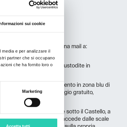
Informazioni sui cookie
i e prenotazioni scrivere una mail a:
l media e per analizzare il
l.com
nostri partner che si occupano
azioni che ha fornito loro o
ento avviene con chiavi custodite in
con codice.
ere parcheggiata a pagamento in zona blu di
Marketing
mitrofe, ovvero nel parcheggio gratuito,
iniani, fronte civico 25.
endo la galleria pedonale sotto il Castello, a
aggiunge l'alloggio a cui si accede dalle scale
Accetta tutti
ocale Tunnel Food and Drink, sulla propria