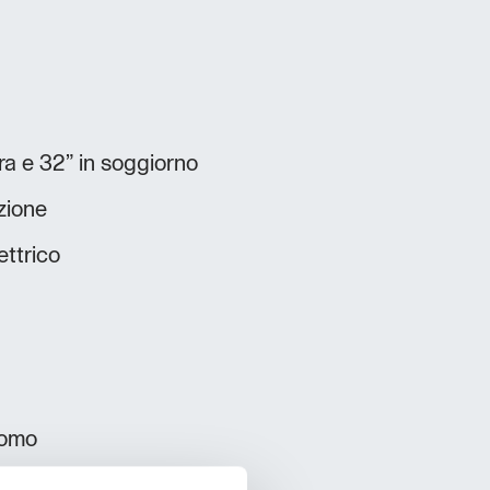
a e 32” in soggiorno
zione
lettrico
nomo
corso