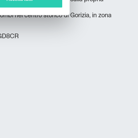
a Bombi nel centro storico di Gorizia, in zona
7GD8CR