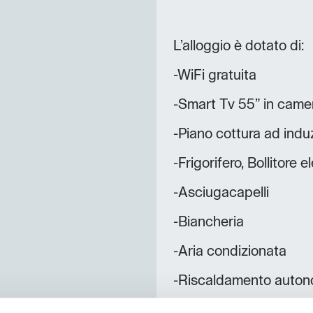
L’alloggio è dotato di:
-WiFi gratuita
-Smart Tv 55” in camer
-Piano cottura ad indu
-Frigorifero, Bollitore e
-Asciugacapelli
-Biancheria
-Aria condizionata
-Riscaldamento auto
-Cassetta pronto soc