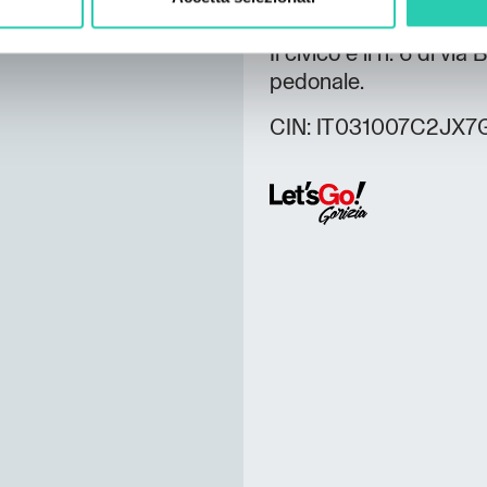
sinistra.
Il civico è il n. 6 di vi
pedonale.
CIN: IT031007C2JX