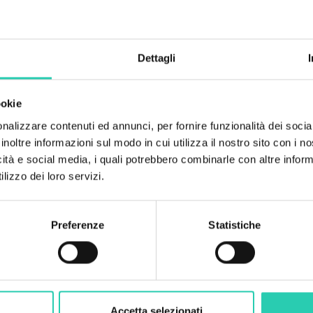
-Rilevatore gas
-Estintore
Dettagli
ookie
Per informazioni, prezz
nalizzare contenuti ed annunci, per fornire funzionalità dei socia
sottocastello.go@gmai
inoltre informazioni sul modo in cui utilizza il nostro sito con i 
icità e social media, i quali potrebbero combinarle con altre inform
L’accesso all’appartam
lizzo dei loro servizi.
cassetta di sicurezza 
L’autovettura può ess
Preferenze
Statistiche
Piazza Vittoria e vie li
accessibile da via Giust
Dal parcheggio, percorr
20 mt dall’uscita, si r
Accetta selezionati
in pietra, laterali al l