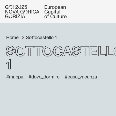
Home
Sottocastello 1
Sottocastell
1
#mappa
#dove_dormire
#casa_vacanza