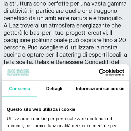
la struttura sono perfette per una vasta gamma
di attività, in particolare quelle che traggono
beneficio da un ambiente naturale e tranquillo.
A Laz troverai un'atmosfera energizzante che
getterà le basi per i tuoi progetti creativi. Il
padiglione polifunzionale può ospitare fino a 20
persone. Puoi scegliere di utilizzare la nostra
cucina o optare per il catering di esperti locali, a
te la scelta. Relax e Benessere Concediti del
tempo per rilassarti nella sauna finlandese del
nostro padiglione e nella sua accogliente sala
relax.
Consenso
Dettagli
Informazioni sui cookie
Avventure Equestri Scopri i sentieri forestali del
Plateau di Trnovo, perfetti sia per cavalieri
Questo sito web utilizza i cookie
esperti che per principianti in cerca di
un'avventura a cavallo che ti impressionerà con
Utilizziamo i cookie per personalizzare contenuti ed
la bellezza dei boschi. Come esperti del terreno
annunci, per fornire funzionalità dei social media e per