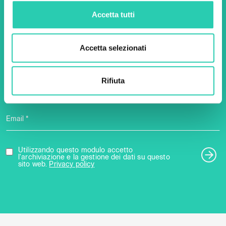
newsletter di GO! 2025 per
Accetta tutti
scoprire tutte le nostre
iniziative.
Accetta selezionati
Rifiuta
Nome *
Cognome *
Email *
Utilizzando questo modulo accetto
l'archiviazione e la gestione dei dati su questo
sito web.
Privacy policy