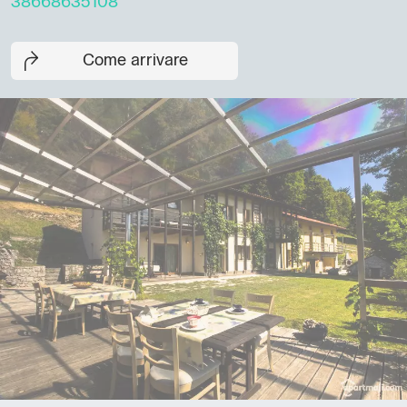
38668635108
Come arrivare