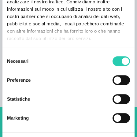
e delle condizioni forestali, possiamo guidarti a
analizzare il nostro traffico. Condividiamo inoltre
cavallo in escursioni di una giornata, brevi o
informazioni sul modo in cui utilizza il nostro sito con i
nostri partner che si occupano di analisi dei dati web,
lunghe, che partono e terminano proprio qui
pubblicità e social media, i quali potrebbero combinarle
presso la Tenuta Laz.
con altre informazioni che ha fornito loro o che hanno
Alla Tenuta Laz abbiamo anche i nostri cavalli,
raccolto dal suo utilizzo dei loro servizi.
che non sono disponibili per il noleggio.
Offriamo la possibilità di conoscere e interagire
Selezione
con un cavallo con il nostro supporto e
Necessari
del
collaborazione. -Strutture adatte ai cavalli
consenso
Offriamo sia spazio che assistenza per i tuoi
Preferenze
cavalli, che puoi portare con te.
Statistiche
Marketing
Non perderti i prossimi
eventi! Iscriviti alla