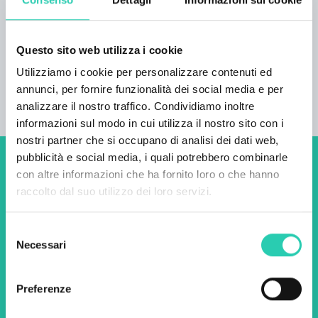
versioni cinematografiche del film “Il grande
Gatsby” tratte dal romanzo omonimo di Scott
Fitzgerald. Avrai a disposizione 1 bagno con
Questo sito web utilizza i cookie
doccia, ciabatte, accappatoio e altre
Utilizziamo i cookie per personalizzare contenuti ed
commodities. Posto macchina privato.
annunci, per fornire funzionalità dei social media e per
analizzare il nostro traffico. Condividiamo inoltre
informazioni sul modo in cui utilizza il nostro sito con i
nostri partner che si occupano di analisi dei dati web,
pubblicità e social media, i quali potrebbero combinarle
Non perderti i prossimi
con altre informazioni che ha fornito loro o che hanno
raccolto dal suo utilizzo dei loro servizi.
eventi! Iscriviti alla
newsletter di GO! 2025 per
Selezione
scoprire tutte le nostre
Necessari
del
consenso
iniziative.
Preferenze