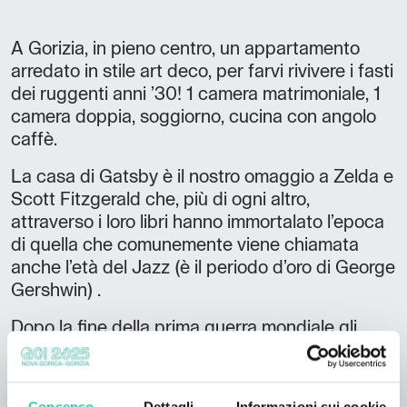
A Gorizia, in pieno centro, un appartamento
arredato in stile art deco, per farvi rivivere i fasti
dei ruggenti anni ’30! 1 camera matrimoniale, 1
camera doppia, soggiorno, cucina con angolo
caffè.
La casa di Gatsby è il nostro omaggio a Zelda e
Scott Fitzgerald che, più di ogni altro,
attraverso i loro libri hanno immortalato l’epoca
di quella che comunemente viene chiamata
anche l’età del Jazz (è il periodo d’oro di George
Gershwin) .
Dopo la fine della prima guerra mondiale gli
Stati Uniti d’America hanno vissuto un periodo
di grande prosperità economica e un’esplosione
di gioia e di serenità ben descritta nelle diverse
Consenso
Dettagli
Informazioni sui cookie