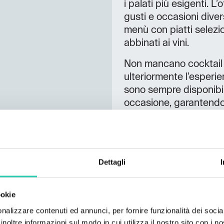
i palati più esigenti. L
gusti e occasioni diver
menù con piatti selezio
abbinati ai vini.
Non mancano cocktail di
ulteriormente l’esperi
sono sempre disponibili
occasione, garantendo
combina eleganza mode
luogo ideale per incont
aziendali.
Dettagli
Dettagli accoglienti e
confortevole e invitant
degustazioni di vini ed 
ookie
l’opportunità di scopr
nalizzare contenuti ed annunci, per fornire funzionalità dei socia
gastronomia. Il locale 
inoltre informazioni sul modo in cui utilizza il nostro sito con i 