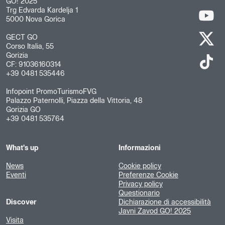
GO! 2025
Trg Edvarda Kardelja 1
5000 Nova Gorica
GECT GO
Corso Italia, 55
Gorizia
CF: 91036160314
+39 0481 535446
Infopoint PromoTurismoFVG
Palazzo Paternolli, Piazza della Vittoria, 48
Gorizia GO
+39 0481 535764
What's up
Informazioni
News
Cookie policy
Eventi
Preferenze Cookie
Privacy policy
Questionario
Discover
Dichiarazione di accessibilità
Javni Zavod GO! 2025
Visita