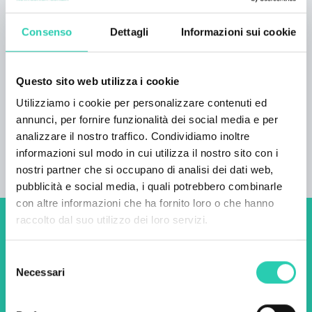
- La biancheria è fornita dalla nostra struttura
Consenso
Dettagli
Informazioni sui cookie
Nell’appartmanento puoi trovare: Lavatrice,
Questo sito web utilizza i cookie
Asciugatrice, Asse e ferro da stiro, TV 50″,
Utilizziamo i cookie per personalizzare contenuti ed
Decoder Digitale, Macchina per il caffè e tanti
annunci, per fornire funzionalità dei social media e per
altri accessori. Il nostro personale inoltre è a
analizzare il nostro traffico. Condividiamo inoltre
disposizione per tutte le tue esigenze.
informazioni sul modo in cui utilizza il nostro sito con i
nostri partner che si occupano di analisi dei dati web,
pubblicità e social media, i quali potrebbero combinarle
con altre informazioni che ha fornito loro o che hanno
raccolto dal suo utilizzo dei loro servizi.
Non perderti i prossimi
eventi! Iscriviti alla
Selezione
Necessari
del
newsletter di GO! 2025 per
consenso
scoprire tutte le nostre