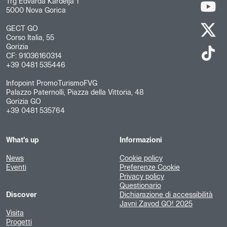
Trg Edvarda Kardelja 1
5000 Nova Gorica
GECT GO
Corso Italia, 55
Gorizia
CF: 91036160314
+39 0481 535446
Infopoint PromoTurismoFVG
Palazzo Paternolli, Piazza della Vittoria, 48
Gorizia GO
+39 0481 535764
What's up
Informazioni
News
Cookie policy
Eventi
Preferenze Cookie
Privacy policy
Questionario
Discover
Dichiarazione di accessibilità
Javni Zavod GO! 2025
Visita
Progetti