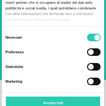
iniziative.
nostri partner che si occupano di analisi dei dati web,
pubblicità e social media, i quali potrebbero combinarle
con altre informazioni che ha fornito loro o che hanno
Nome *
Cognome *
raccolto dal suo utilizzo dei loro servizi.
Selezione
Email *
Necessari
del
consenso
Utilizzando questo modulo accetto
Preferenze
l'archiviazione e la gestione dei dati su questo
sito web.
Privacy policy
Statistiche
Marketing
Accetta tutti