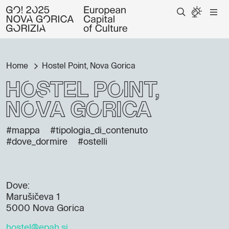
Home
Hostel Point, Nova Gorica
Hostel Point,
Nova Gorica
#mappa
#tipologia_di_contenuto
#dove_dormire
#ostelli
Dove:
Marušičeva 1
5000 Nova Gorica
hostel@epah.si