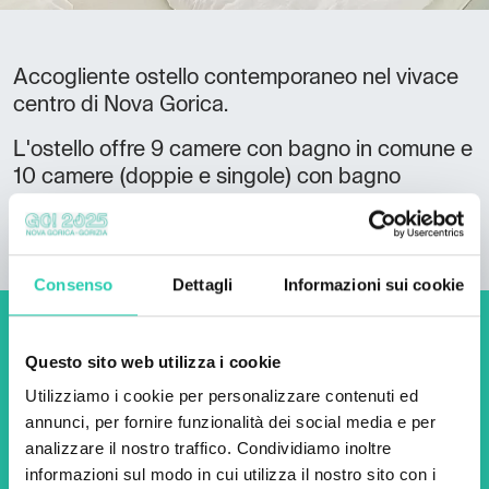
Accogliente ostello contemporaneo nel vivace
centro di Nova Gorica.
L'ostello offre 9 camere con bagno in comune e
10 camere (doppie e singole) con bagno
privato.
Consenso
Dettagli
Informazioni sui cookie
Non perderti i prossimi
Questo sito web utilizza i cookie
eventi! Iscriviti alla
Utilizziamo i cookie per personalizzare contenuti ed
newsletter di GO! 2025 per
annunci, per fornire funzionalità dei social media e per
analizzare il nostro traffico. Condividiamo inoltre
scoprire tutte le nostre
informazioni sul modo in cui utilizza il nostro sito con i