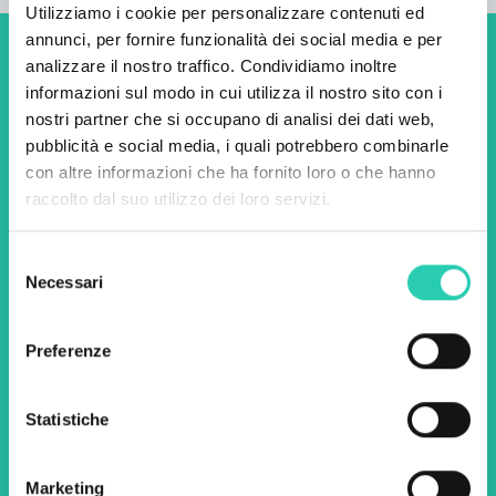
Utilizziamo i cookie per personalizzare contenuti ed
annunci, per fornire funzionalità dei social media e per
analizzare il nostro traffico. Condividiamo inoltre
Non perderti i prossimi
informazioni sul modo in cui utilizza il nostro sito con i
eventi! Iscriviti alla
nostri partner che si occupano di analisi dei dati web,
newsletter di GO! 2025 per
pubblicità e social media, i quali potrebbero combinarle
con altre informazioni che ha fornito loro o che hanno
scoprire tutte le nostre
raccolto dal suo utilizzo dei loro servizi.
iniziative.
Selezione
Necessari
del
Nome *
Cognome *
consenso
Preferenze
Email *
Statistiche
Utilizzando questo modulo accetto
l'archiviazione e la gestione dei dati su questo
sito web.
Privacy policy
Marketing