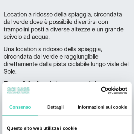
Location a ridosso della spiaggia, circondata
dal verde dove è possibile divertirsi con
trampolini posti a diverse altezze e un grande
scivolo ad acqua.
Una location a ridosso della spiaggia,
circondata dal verde e raggiungibile
direttamente dalla pista ciclabile lungo viale del
Sole.
E’ possibile divertirsi con trampolini posti a
diverse altezze e un grande scivolo ad acqua.
Non mancano aree idromassaggio e getti a
cascata per tonificare il corpo e una zona
Consenso
Dettagli
Informazioni sui cookie
dedicata per abbronzarsi nel completo relax.
Questo sito web utilizza i cookie