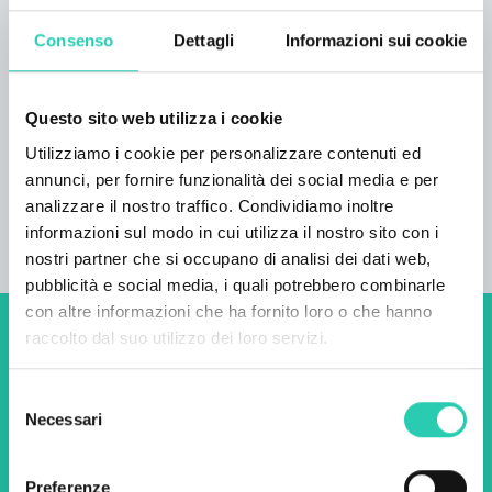
attrezzata è dotata di tutte le stoviglie, utensili,
pentole, forno a microonde, frigorifero con
Consenso
Dettagli
Informazioni sui cookie
cassettiera e ripiani numerati per le vivande
degli ospiti. La sala da pranzo e il divano
Questo sito web utilizza i cookie
offrono un luogo accogliente in cui rilassarsi e
una connessione Wi-Fi veloce e gratuita.
Utilizziamo i cookie per personalizzare contenuti ed
All'esterno sono presenti 3 posti auto e un
annunci, per fornire funzionalità dei social media e per
deposito biciclette.
analizzare il nostro traffico. Condividiamo inoltre
informazioni sul modo in cui utilizza il nostro sito con i
nostri partner che si occupano di analisi dei dati web,
pubblicità e social media, i quali potrebbero combinarle
con altre informazioni che ha fornito loro o che hanno
raccolto dal suo utilizzo dei loro servizi.
Non perderti i prossimi
eventi! Iscriviti alla
Selezione
Necessari
newsletter di GO! 2025 per
del
consenso
scoprire tutte le nostre
Preferenze