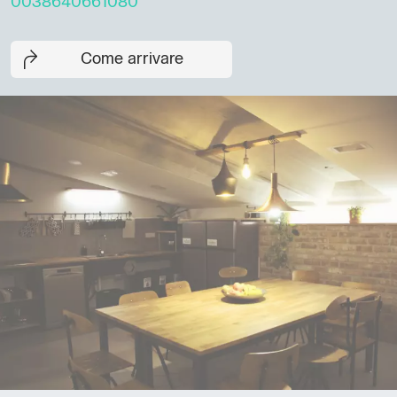
0038640661080
Come arrivare