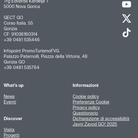
Trg Edvarda Kardelja 1
5000 Nova Gorica
GECT GO
Corso Italia, 55
Gorizia
CF: 91036160314
+39 0481 535446
Infopoint PromoTurismoFVG
Palazzo Paternolli, Piazza della Vittoria, 48
Gorizia GO
+39 0481 535764
What's up
Informazioni
News
Cookie policy
Eventi
Preferenze Cookie
Privacy policy
Questionario
Discover
Dichiarazione di accessibilità
Javni Zavod GO! 2025
Visita
Progetti