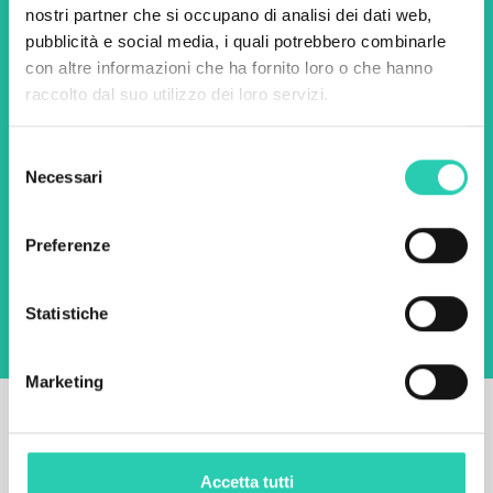
iniziative.
nostri partner che si occupano di analisi dei dati web,
pubblicità e social media, i quali potrebbero combinarle
con altre informazioni che ha fornito loro o che hanno
Nome *
Cognome *
raccolto dal suo utilizzo dei loro servizi.
Selezione
Email *
Necessari
del
consenso
Utilizzando questo modulo accetto
Preferenze
l'archiviazione e la gestione dei dati su questo
sito web.
Privacy policy
Statistiche
Marketing
Accetta tutti