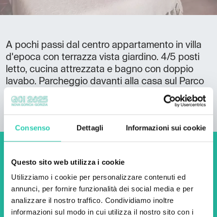
A pochi passi dal centro appartamento in villa
d'epoca con terrazza vista giardino. 4/5 posti
letto, cucina attrezzata e bagno con doppio
lavabo. Parcheggio davanti alla casa sul Parco
della Valletta.
Consenso
Dettagli
Informazioni sui cookie
Non perderti i prossimi
Questo sito web utilizza i cookie
eventi! Iscriviti alla
Utilizziamo i cookie per personalizzare contenuti ed
newsletter di GO! 2025 per
annunci, per fornire funzionalità dei social media e per
analizzare il nostro traffico. Condividiamo inoltre
scoprire tutte le nostre
informazioni sul modo in cui utilizza il nostro sito con i