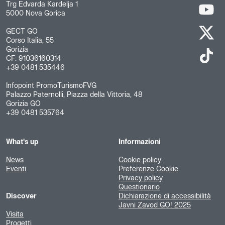
Trg Edvarda Kardelja 1
5000 Nova Gorica
GECT GO
Corso Italia, 55
Gorizia
CF: 91036160314
+39 0481 535446
Infopoint PromoTurismoFVG
Palazzo Paternolli, Piazza della Vittoria, 48
Gorizia GO
+39 0481 535764
What's up
Informazioni
News
Cookie policy
Eventi
Preferenze Cookie
Privacy policy
Questionario
Discover
Dichiarazione di accessibilità
Javni Zavod GO! 2025
Visita
Progetti