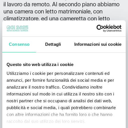
il lavoro da remoto. Al secondo piano abbiamo
una camera con letto matrimoniale, con
climatizzatore, ed una cameretta con letto
singolo. Il parcheggio è disponibile nel cortiletto
privato, chiuso da cancello scorrevole.
Consenso
Dettagli
Informazioni sui cookie
Il centro è a meno di 700 m, la stazione
ferroviaria a quasi 1,5 Km. A Cormòns ci sono
tutti i servizi essenziali, supermarket, farmacie,
Questo sito web utilizza i cookie
lavanderia a gettoni, ristoranti, pizzerie ecc.
Città storiche come Cividale, Udine, Gorizia,
Utilizziamo i cookie per personalizzare contenuti ed
Palmanova, Trieste, Aquileia e Grado, ciascuna
annunci, per fornire funzionalità dei social media e per
analizzare il nostro traffico. Condividiamo inoltre
con il suo fascino unico e la sua storia
informazioni sul modo in cui utilizza il nostro sito con i
millenaria, sono, da qui, facilmente raggiungibili.
nostri partner che si occupano di analisi dei dati web,
pubblicità e social media, i quali potrebbero combinarle
con altre informazioni che ha fornito loro o che hanno
CIN
raccolto dal suo utilizzo dei loro servizi.
IT031002C2MJM24MUN