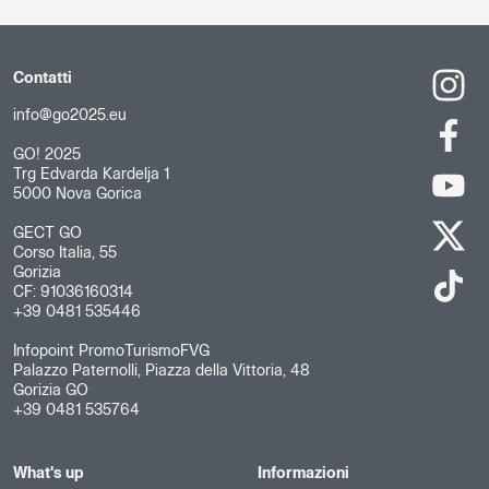
Contatti
info@go2025.eu
GO! 2025
Trg Edvarda Kardelja 1
5000 Nova Gorica
GECT GO
Corso Italia, 55
Gorizia
CF: 91036160314
+39 0481 535446
Infopoint PromoTurismoFVG
Palazzo Paternolli, Piazza della Vittoria, 48
Gorizia GO
+39 0481 535764
What's up
Informazioni