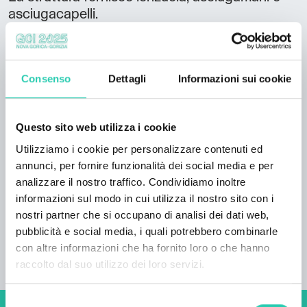
asciugacapelli.
Gli ospiti possono inoltre degustare i loro vini in
una sala degustazione arredata con gusto,
dotata di camino e forno per il pane, e nella
Consenso
Dettagli
Informazioni sui cookie
cantina in pietra "velbana", mentre il proprietario
offre salumi fatti in casa.
Questo sito web utilizza i cookie
Durante la stagione della maturazione delle
Utilizziamo i cookie per personalizzare contenuti ed
ciliegie, delle albicocche e dei cachi, gli ospiti
annunci, per fornire funzionalità dei social media e per
possono raccogliere personalmente i frutti.
analizzare il nostro traffico. Condividiamo inoltre
informazioni sul modo in cui utilizza il nostro sito con i
Presso la struttura troverete un giardino, mentre
nostri partner che si occupano di analisi dei dati web,
nelle vicinanze potrete fare escursioni a piedi o
pubblicità e social media, i quali potrebbero combinarle
in bicicletta.
con altre informazioni che ha fornito loro o che hanno
raccolto dal suo utilizzo dei loro servizi.
Selezione