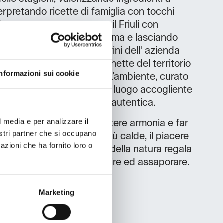
erpretando ricette di famiglia con tocchi
 è pensato per raccontare il Friuli con
 rispettando la materia prima e lasciando
 sé. Ad accompagnarlo, i vini dell' azienda
ccurata selezione di etichette del territorio
Informazioni sui cookie
accontentare ogni palato. L’ambiente, curato
raffinato ma non elitario, un luogo accogliente
re e vivere un’ esperienza autentica.
l media e per analizzare il
tutto è pensato per trasmettere armonia e far
nostri partner che si occupano
rio agio. Nelle giornate più calde, il piacere
azioni che ha fornito loro o
ll’esterno, dove il silenzio della natura regala
 angolo di Friuli da scoprire ed assaporare.
Marketing