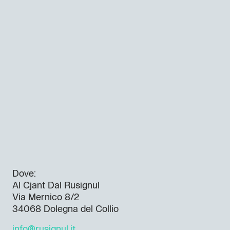
Dove:
Al Cjant Dal Rusignul
Via Mernico 8/2
34068 Dolegna del Collio
info@rusignul.it