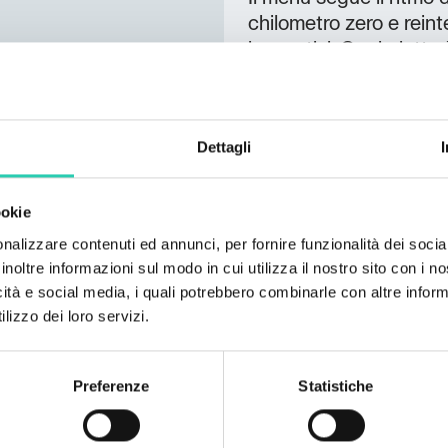
chilometro zero e reint
innovativi. Ogni piatto
eleganza e semplicità,
che i sapori parlino da
Ferruccio Sgubin e un’a
Dettagli
e non solo, scelti per 
nei minimi dettagli, è 
dove lasciarsi coccola
ookie
nalizzare contenuti ed annunci, per fornire funzionalità dei socia
Dall’arredo ai colori, 
inoltre informazioni sul modo in cui utilizza il nostro sito con i 
sentire chiunque a prop
icità e social media, i quali potrebbero combinarle con altre inform
della tavola si sposta a
lizzo dei loro servizi.
un’ atmosfera unica. Un
Preferenze
Statistiche