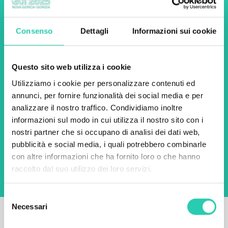
scoprire tutte le nostre
iniziative.
Consenso
Dettagli
Informazioni sui cookie
Nome *
Cognome *
Questo sito web utilizza i cookie
Utilizziamo i cookie per personalizzare contenuti ed
annunci, per fornire funzionalità dei social media e per
Email *
analizzare il nostro traffico. Condividiamo inoltre
informazioni sul modo in cui utilizza il nostro sito con i
nostri partner che si occupano di analisi dei dati web,
Utilizzando questo modulo accetto
l'archiviazione e la gestione dei dati su questo
pubblicità e social media, i quali potrebbero combinarle
sito web.
Privacy policy
con altre informazioni che ha fornito loro o che hanno
raccolto dal suo utilizzo dei loro servizi.
Selezione
Necessari
del
consenso