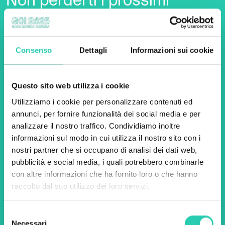
Non perderti i prossimi
eventi! Iscriviti alla
newsletter di GO! 2025 per
scoprire tutte le nostre
Consenso
Dettagli
Informazioni sui cookie
iniziative.
Questo sito web utilizza i cookie
Utilizziamo i cookie per personalizzare contenuti ed
Nome *
Cognome *
annunci, per fornire funzionalità dei social media e per
analizzare il nostro traffico. Condividiamo inoltre
informazioni sul modo in cui utilizza il nostro sito con i
Email *
nostri partner che si occupano di analisi dei dati web,
pubblicità e social media, i quali potrebbero combinarle
Utilizzando questo modulo accetto
con altre informazioni che ha fornito loro o che hanno
l'archiviazione e la gestione dei dati su questo
sito web.
Privacy policy
raccolto dal suo utilizzo dei loro servizi.
Selezione
Necessari