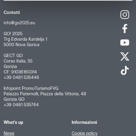
Contatti
info@go2025.eu
GO! 2025
Trg Edvarda Kardelja 1
5000 Nova Gorica
GECT GO
Corso Italia, 55
Gorizia
CF: 91036160314
+39 0481 535446
Infopoint PromoTurismoFVG
Palazzo Paternolli, Piazza della Vittoria, 48
Gorizia GO
+39 0481 535764
What's up
Informazioni
News
Cookie policy