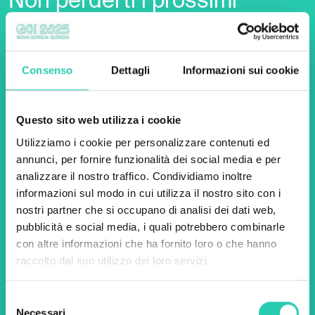
Non perderti i prossimi
eventi! Iscriviti alla
newsletter di GO! 2025 per
scoprire tutte le nostre
Consenso
Dettagli
Informazioni sui cookie
iniziative.
Questo sito web utilizza i cookie
Utilizziamo i cookie per personalizzare contenuti ed
Nome *
Cognome *
annunci, per fornire funzionalità dei social media e per
analizzare il nostro traffico. Condividiamo inoltre
informazioni sul modo in cui utilizza il nostro sito con i
Email *
nostri partner che si occupano di analisi dei dati web,
pubblicità e social media, i quali potrebbero combinarle
Utilizzando questo modulo accetto
con altre informazioni che ha fornito loro o che hanno
l'archiviazione e la gestione dei dati su questo
sito web.
Privacy policy
raccolto dal suo utilizzo dei loro servizi.
Selezione
Necessari