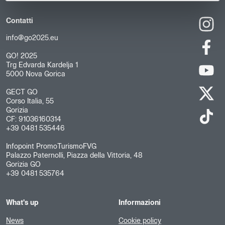
Contatti
info@go2025.eu
GO! 2025
Trg Edvarda Kardelja 1
5000 Nova Gorica
GECT GO
Corso Italia, 55
Gorizia
CF: 91036160314
+39 0481 535446
Infopoint PromoTurismoFVG
Palazzo Paternolli, Piazza della Vittoria, 48
Gorizia GO
+39 0481 535764
What's up
Informazioni
News
Cookie policy