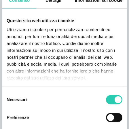
Consenso
Dettagli
Informazioni sui cookie
Dieser Palast aus dem 16. Jahrhundert bietet
Ihnen ein unvergessliches Ambiente für Ihren
Aufenthalt in Gorizia nahe dem Schloss.
Questo sito web utilizza i cookie
Utilizziamo i cookie per personalizzare contenuti ed
Das Grand Hotel Entourage war einst die
annunci, per fornire funzionalità dei social media e per
Heimat des Hofes von König Karl X. Es wurde
analizzare il nostro traffico. Condividiamo inoltre
komplett renoviert, wobei alle seine
informazioni sul modo in cui utilizza il nostro sito con i
majestätischen Merkmale erhalten blieben und
nostri partner che si occupano di analisi dei dati web,
mit moderner Ausstattung verbunden wurden.
pubblicità e social media, i quali potrebbero combinarle
Jedes Zimmer und jede Suite ist elegant
con altre informazioni che ha fornito loro o che hanno
eingerichtet, einige sind sogar mit Antiquitäten
raccolto dal suo utilizzo dei loro servizi.
ausgestattet. Aus den Unterkünften
überblicken Sie den Platz, den Rosengarten,
Selezione
den Park oder das Schloss. Im gesamten Hotel
Necessari
del
steht Ihnen kostenfreies WLAN zur Verfügung.
consenso
Während Ihres Aufenthaltes im Grand Hotel
Preferenze
Entourage wohnen Sie in der Nähe des
historischen Zentrums, des Palastes Lantieri